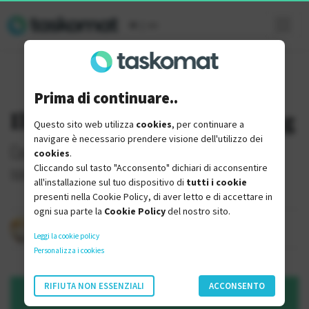
it
|
en
Prima di continuare..
Il potere del time tracking
Questo sito web utilizza
cookies
, per continuare a
navigare è necessario prendere visione dell'utilizzo dei
Come trasformare la gestione del tempo in
cookies
.
successo professionale
Cliccando sul tasto "Acconsento" dichiari di acconsentire
all'installazione sul tuo dispositivo di
tutti i cookie
presenti nella Cookie Policy, di aver letto e di accettare in
ogni sua parte la
Cookie Policy
del nostro sito.
Alberto Tiboni
•
1 giugno 2024
•
aggiornato il 2 giugno 2024
Leggi la cookie policy
Personalizza i cookies
RIFIUTA NON ESSENZIALI
ACCONSENTO