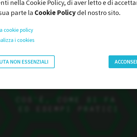
nti nella Cookie Policy, di aver letto e di accetta
sua parte la
Cookie Policy
del nostro sito.
a cookie policy
alizza i cookies
IUTA NON ESSENZIALI
ACCONS