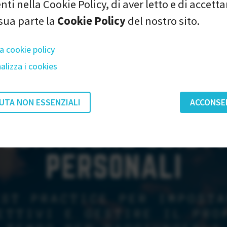
nti nella Cookie Policy, di aver letto e di accetta
sua parte la
Cookie Policy
del nostro sito.
a cookie policy
alizza i cookies
IUTA NON ESSENZIALI
ACCONS