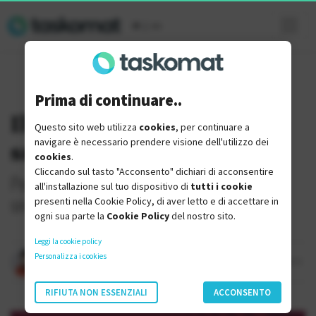
it
|
en
Prima di continuare..
Il miglior software per lo
Questo sito web utilizza
cookies
, per continuare a
navigare è necessario prendere visione dell'utilizzo dei
smart working
cookies
.
Cliccando sul tasto "Acconsento" dichiari di acconsentire
Perché Taskomat è il miglior software per lo
all'installazione sul tuo dispositivo di
tutti i cookie
smart working
presenti nella Cookie Policy, di aver letto e di accettare in
ogni sua parte la
Cookie Policy
del nostro sito.
Leggi la cookie policy
Personalizza i cookies
Enrico Pacassoni
•
16 giugno 2020
•
aggiornato il 29 maggio 2024
RIFIUTA NON ESSENZIALI
ACCONSENTO