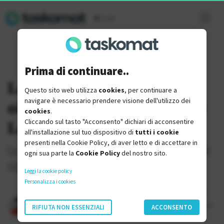
it
|
en
Prima di continuare..
La definizione degli
Questo sito web utilizza
cookies
, per continuare a
navigare è necessario prendere visione dell'utilizzo dei
obiettivi secondo Locke e
cookies
.
Cliccando sul tasto "Acconsento" dichiari di acconsentire
Latham
all'installazione sul tuo dispositivo di
tutti i cookie
presenti nella Cookie Policy, di aver letto e di accettare in
La teoria scientifica su come stabilire obiettivi
ogni sua parte la
Cookie Policy
del nostro sito.
significativi e stimolanti
Leggi la cookie policy
Personalizza i cookies
Enrico Pacassoni
•
8 aprile 2020
•
aggiornato il 17 novembre 2020
RIFIUTA NON ESSENZIALI
ACCONSENTO