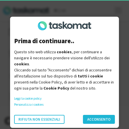
it
|
en
Consulenti
Prima di continuare..
Questo sito web utilizza
cookies
, per continuare a
Video maker
navigare è necessario prendere visione dell'utilizzo dei
cookies
.
Cliccando sul tasto "Acconsento" dichiari di acconsentire
Architetti
all'installazione sul tuo dispositivo di
tutti i cookie
presenti nella Cookie Policy, di aver letto e di accettare in
ogni sua parte la
Cookie Policy
del nostro sito.
Content creator
Leggi la cookie policy
Personalizza i cookies
Come utilizzare
RIFIUTA NON ESSENZIALI
ACCONSENTO